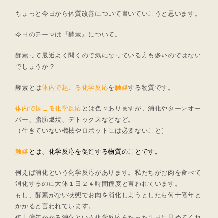
ちょっと今日から体質改善について書いていこうと思います。
今日のテーマは『酵素』について。
酵素って最近よく聞くので気になっている方も多いのではない
でしょうか？
酵素とは
体内で起こる化学反応
を
触媒
する物質です。
体内で起こる化学反応
とは色々ありますが、消化やターンオー
バー、脂肪燃焼、デトックスなどなど。
（生きていない機械やロボットには必要ないこと）
触媒
とは、化学反応を促進する物質のことです。
例えば消化という化学反応があります。私たちがお肉を食べて
消化するのに大体１日２４時間程度と言われています。
もし、酵素がない状態でお肉を消化しようとしたら何十億年と
かかると言われています。
何十億年かかる消化という化学反応をたった１日に早めてくれ