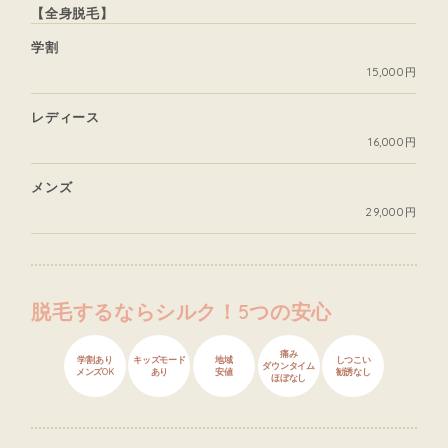
【全身脱毛】
学割
15,000円
レディース
16,000円
メンズ
29,000円
脱毛するならシルク！5つの安心
痛み
学割あり
キッズモード
地域
しつこい
ダウンタイム
メンズOK
あり
安値
勧誘なし
ほぼなし